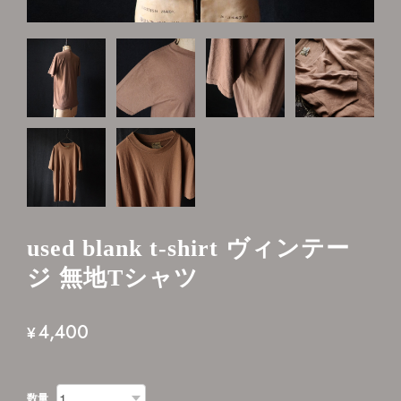
used blank t-shirt ヴィンテー
ジ 無地Tシャツ
4,400
¥
数量