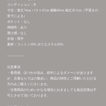
コンディション：B
寸法：着丈74cm バスト47cm 裾幅49cm 袖丈20.5cm（平置きの
実寸による）
ポケット：なし
伸縮性：あり
透け感：なし
生地：薄手
素材：コットン50% ポリエステル50%
--------------
注意事項
・着用感、ほつれや染み、経年によるダメージがあります
が、古着ならではの風合い、商品の特性とご理解いただける
方のみご購入くださいませ。
・古着商品のためいかなる場合におきましても返品交換は不
可とさせて頂いております。