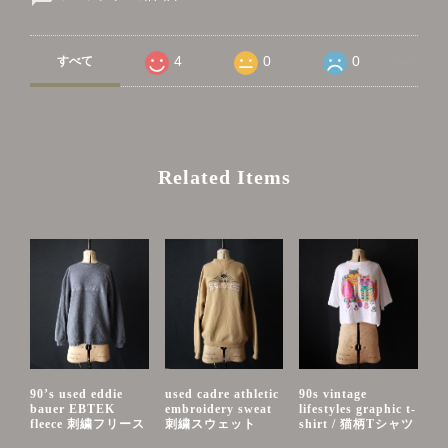
4
0
0
すべて
Related Items
90’s used eddie
used cadre athletic
90s vintage
bauer EBTEK
embroidery sweat
lifestyles graphic t-
fleece 刺繍フリース
刺繍スウェット
shirt / 猫柄Tシャツ